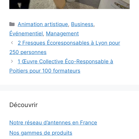
Catégories
Animation artistique
,
Business
,
Événementiel
,
Management
2 Fresques Écoresponsables à Lyon pour
250 personnes
1 Œuvre Collective Éco-Responsable à
Poitiers pour 100 formateurs
Découvrir
Notre réseau d’antennes en France
Nos gammes de produits