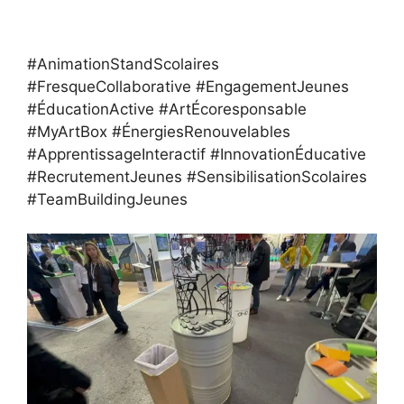
#AnimationStandScolaires
#FresqueCollaborative #EngagementJeunes
#ÉducationActive #ArtÉcoresponsable
#MyArtBox #ÉnergiesRenouvelables
#ApprentissageInteractif #InnovationÉducative
#RecrutementJeunes #SensibilisationScolaires
#TeamBuildingJeunes