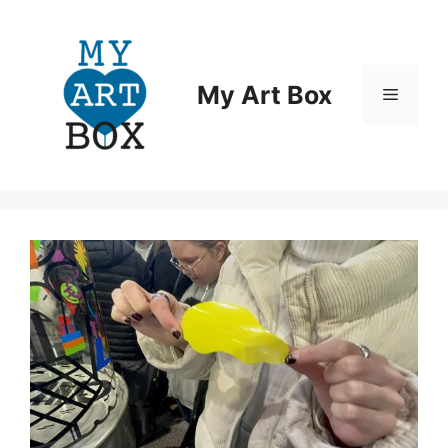
Aller
au
contenu
My Art Box
Menu