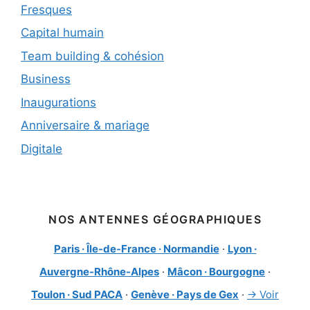
Fresques
Capital humain
Team building & cohésion
Business
Inaugurations
Anniversaire & mariage
Digitale
NOS ANTENNES GÉOGRAPHIQUES
Paris · Île-de-France · Normandie
·
Lyon ·
Auvergne-Rhône-Alpes
·
Mâcon · Bourgogne
·
Toulon · Sud PACA
·
Genève · Pays de Gex
·
→ Voir