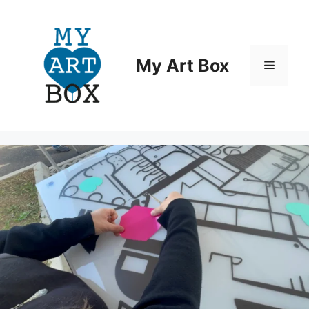
Aller
au
contenu
My Art Box
Menu