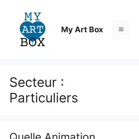
Aller
au
contenu
My Art Box
Menu
Secteur :
Particuliers
Quelle Animation