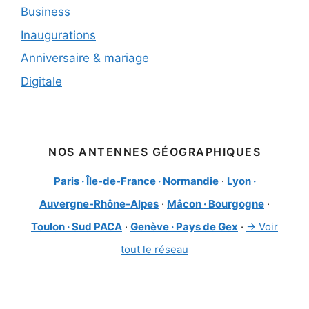
Business
Inaugurations
Anniversaire & mariage
Digitale
NOS ANTENNES GÉOGRAPHIQUES
Paris · Île-de-France · Normandie
·
Lyon ·
Auvergne-Rhône-Alpes
·
Mâcon · Bourgogne
·
Toulon · Sud PACA
·
Genève · Pays de Gex
·
→ Voir
tout le réseau