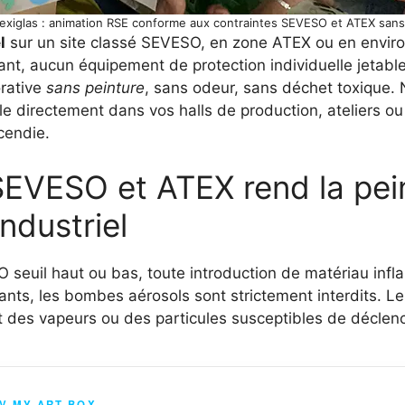
lexiglas : animation RSE conforme aux contraintes SEVESO et ATEX sans
l
sur un site classé SEVESO, en zone ATEX ou en envir
vant, aucun équipement de protection individuelle jetabl
orative
sans peinture
, sans odeur, sans déchet toxique. 
e directement dans vos halls de production, ateliers ou
cendie.
SEVESO et ATEX rend la pei
ndustriel
seuil haut ou bas, toute introduction de matériau infla
lvants, les bombes aérosols sont strictement interdits.
t des vapeurs ou des particules susceptibles de déclen
TV MY ART BOX