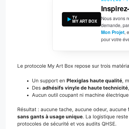
Inspirez
TV
Nous avons ré
MY ART BOX
demande, par
Mon Projet
, 
pour votre é
Le protocole My Art Box repose sur trois matéria
Un support en
Plexiglas haute qualité
, m
Des
adhésifs vinyle de haute technicité
Aucun outil coupant ni machine électrique
Résultat : aucune tache, aucune odeur, aucune f
sans gants à usage unique
. La logistique rest
protocoles de sécurité et vos audits QHSE.