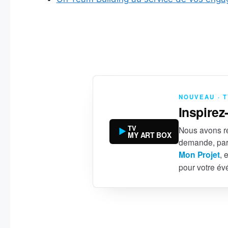
NOUVEAU · 
Inspirez
TV
Nous avons ré
MY ART BOX
demande, par
Mon Projet
, 
pour votre é