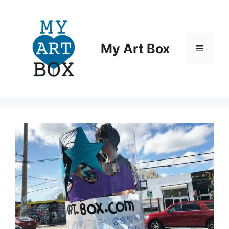
Aller
au
contenu
My Art Box
Menu