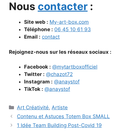
Nous
contacter
:
Site web :
My-art-box.com
Téléphone :
06 45 10 61 93
Email :
contact
Rejoignez-nous sur les réseaux sociaux :
Facebook :
@mytartboxofficiel
Twitter :
@chazot72
Instagram :
@anaystof
TikTok :
@anaystof
Catégories
Art Créativité
,
Artiste
Contenu et Astuces Totem Box SMALL
1 Idée Team Building Post-Covid 19