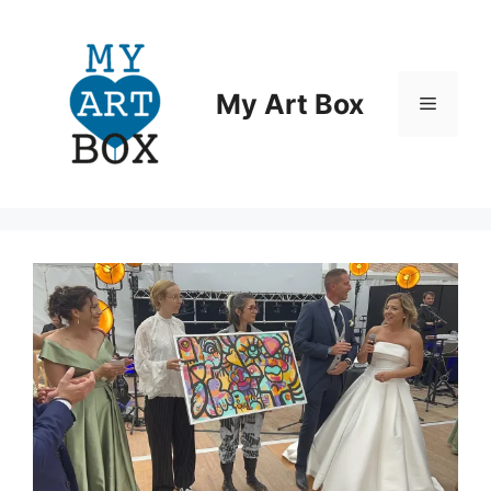
Aller
au
contenu
My Art Box
Menu