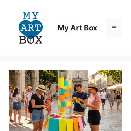
Aller
au
contenu
My Art Box
Menu