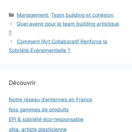
Catégories
Management
,
Team building et cohésion
Quel avenir pour le team building artistique
?
Comment l’Art Collaboratif Renforce la
Sobriété Événementielle ?
Découvrir
Notre réseau d’antennes en France
Nos gammes de produits
EPI & sobriété éco-responsable
aNa, artiste plasticienne