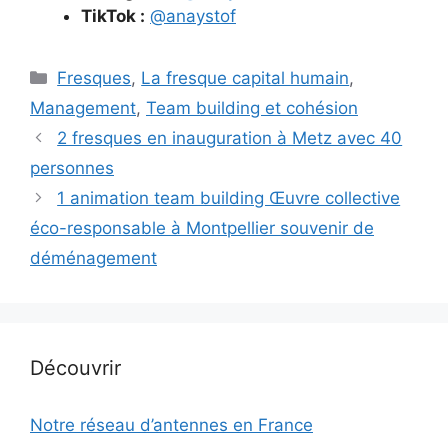
TikTok :
@anaystof
Catégories
Fresques
,
La fresque capital humain
,
Management
,
Team building et cohésion
2 fresques en inauguration à Metz avec 40
personnes
1 animation team building Œuvre collective
éco-responsable à Montpellier souvenir de
déménagement
Découvrir
Notre réseau d’antennes en France