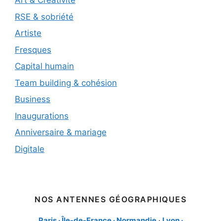
Art & Créativité
RSE & sobriété
Artiste
Fresques
Capital humain
Team building & cohésion
Business
Inaugurations
Anniversaire & mariage
Digitale
NOS ANTENNES GÉOGRAPHIQUES
Paris · Île-de-France · Normandie
·
Lyon ·