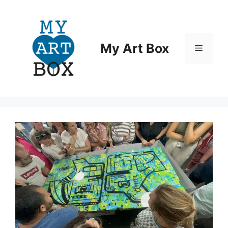
Aller
au
contenu
My Art Box
Menu