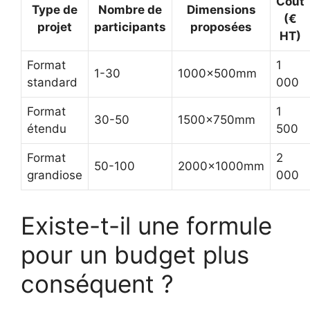
Coût
Type de
Nombre de
Dimensions
(€
projet
participants
proposées
HT)
Format
1
1-30
1000x500mm
standard
000
Format
1
30-50
1500x750mm
étendu
500
Format
2
50-100
2000x1000mm
grandiose
000
Existe-t-il une formule
pour un budget plus
conséquent ?