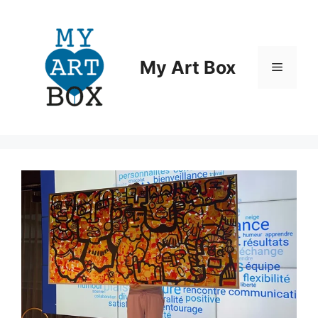
Aller
au
contenu
My Art Box
Menu