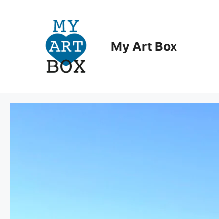
Aller
au
contenu
My Art Box