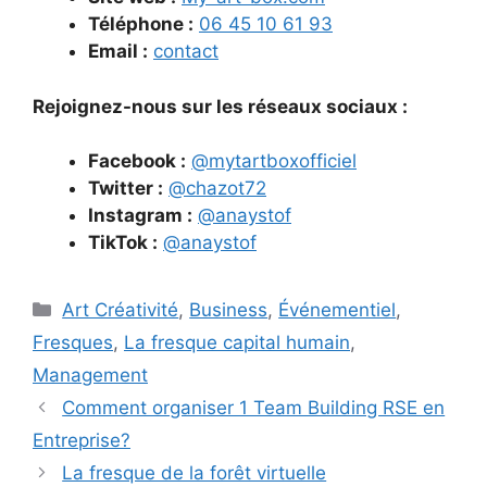
Téléphone :
06 45 10 61 93
Email :
contact
Rejoignez-nous sur les réseaux sociaux :
Facebook :
@mytartboxofficiel
Twitter :
@chazot72
Instagram :
@anaystof
TikTok :
@anaystof
Catégories
Art Créativité
,
Business
,
Événementiel
,
Fresques
,
La fresque capital humain
,
Management
Comment organiser 1 Team Building RSE en
Entreprise?
La fresque de la forêt virtuelle