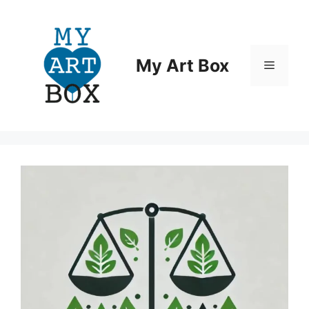
Aller
au
contenu
My Art Box
Menu