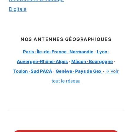
Digitale
NOS ANTENNES GÉOGRAPHIQUES
Paris · Île-de-France · Normandie
·
Lyon ·
Auvergne-Rhône-Alpes
·
Mâcon · Bourgogne
·
Toulon · Sud PACA
·
Genève · Pays de Gex
·
→ Voir
tout le réseau