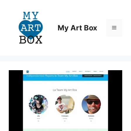
Aller
au
contenu
My Art Box
Menu