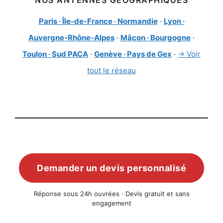
NOS ANTENNES GÉOGRAPHIQUES
Paris · Île-de-France · Normandie
·
Lyon ·
Auvergne-Rhône-Alpes
·
Mâcon · Bourgogne
·
Toulon · Sud PACA
·
Genève · Pays de Gex
·
→ Voir
tout le réseau
Demander un devis personnalisé
Réponse sous 24h ouvrées · Devis gratuit et sans
engagement