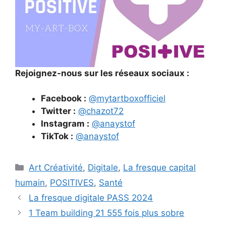
Rejoignez-nous sur les réseaux sociaux :
Facebook :
@mytartboxofficiel
Twitter :
@chazot72
Instagram :
@anaystof
TikTok :
@anaystof
Catégories
Art Créativité
,
Digitale
,
La fresque capital
humain
,
POSITIVES
,
Santé
La fresque digitale PASS 2024
1 Team building 21 555 fois plus sobre