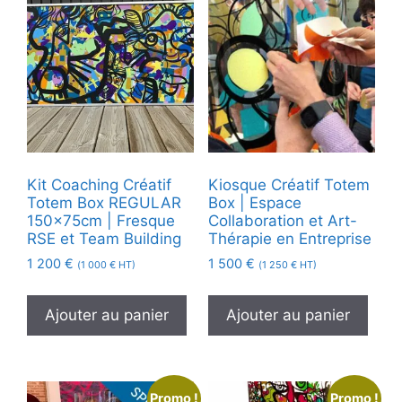
Kit Coaching Créatif
Kiosque Créatif Totem
Totem Box REGULAR
Box | Espace
150x75cm | Fresque
Collaboration et Art-
RSE et Team Building
Thérapie en Entreprise
1 200
€
1 500
€
(
1 000
€
HT)
(
1 250
€
HT)
Ajouter au panier
Ajouter au panier
Promo !
Promo !