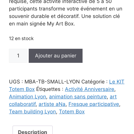
requise, cette activité interactive de 5 à 50
participants transforme votre événement en un
souvenir durable et décoratif. Une solution clé
en main signée My Art Box.
12 en stock
quantité
Ajouter au panier
de
Animation
Totem
UGS :
MBA-TB-SMALL-LYON
Catégorie :
Le KIT
Box
Totem Box
Étiquettes :
Activité Anniversaire
,
SMALL
Animation Lyon
,
animation sans peinture
,
art
Lyon
collaboratif
,
artiste aNa
,
Fresque participative
,
|
Team building Lyon
,
Totem Box
Fresque
Collaborative
Plan
Description