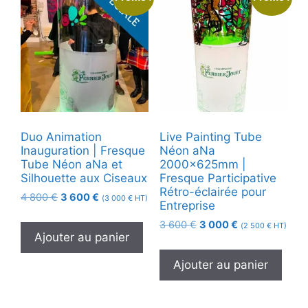
Duo Animation
Live Painting Tube
Inauguration | Fresque
Néon aNa
Tube Néon aNa et
2000x625mm |
Silhouette aux Ciseaux
Fresque Participative
Rétro-éclairée pour
Le
Le
4 800
€
3 600
€
(
3 000
€
HT)
Entreprise
prix
prix
Le
Le
3 600
€
3 000
€
initial
actuel
(
2 500
€
HT)
Ajouter au panier
prix
prix
était :
est :
initial
actuel
4
3
Ajouter au panier
était :
est :
800 €.
600 €.
3
3
600 €.
000 €.