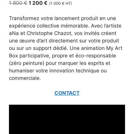
Le
Le
1 800
€
1 200
€
(
1 000
€
HT)
prix
prix
initial
actuel
Transformez votre lancement produit en une
était :
est :
expérience collective mémorable. Avec l’artiste
1
1
aNa et Christophe Chazot, vos invités créent
800 €.
200 €.
une œuvre d’art directement sur votre produit
ou sur un support dédié. Une animation My Art
Box participative, propre et éco-responsable
(zéro peinture) pour marquer les esprits et
humaniser votre innovation technique ou
commerciale.
CONTACT