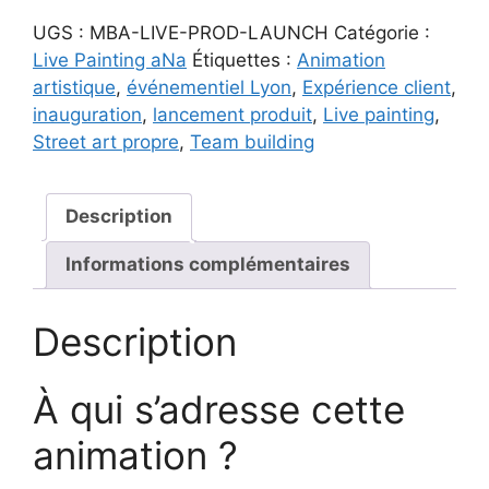
Artistique
UGS :
MBA-LIVE-PROD-LAUNCH
Catégorie :
Lancement
Live Painting aNa
Étiquettes :
Animation
Produit
artistique
,
événementiel Lyon
,
Expérience client
,
|
inauguration
,
lancement produit
,
Live painting
,
Œuvre
Street art propre
,
Team building
Collaborative
sur
Produit
Description
ou
Support
Informations complémentaires
Description
À qui s’adresse cette
animation ?