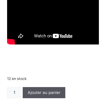
12 en stock
quantité
Ajouter au panier
de
Animation