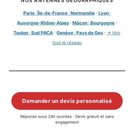
NOS ANTENNES GÉOGRAPHIQUES
Paris · Île-de-France · Normandie
·
Lyon ·
Auvergne-Rhône-Alpes
·
Mâcon · Bourgogne
·
Toulon · Sud PACA
·
Genève · Pays de Gex
·
→ Voir
tout le réseau
Demander un devis personnalisé
Réponse sous 24h ouvrées · Devis gratuit et sans
engagement