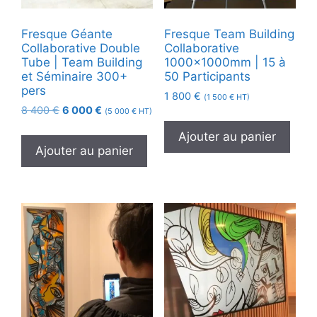
Fresque Géante
Fresque Team Building
Collaborative Double
Collaborative
Tube | Team Building
1000x1000mm | 15 à
et Séminaire 300+
50 Participants
pers
1 800
€
(
1 500
€
HT)
Le
Le
8 400
€
6 000
€
(
5 000
€
HT)
prix
prix
Ajouter au panier
initial
actuel
Ajouter au panier
était :
est :
8
6
400 €.
000 €.