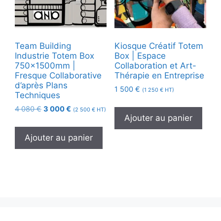
Team Building
Kiosque Créatif Totem
Industrie Totem Box
Box | Espace
750x1500mm |
Collaboration et Art-
Fresque Collaborative
Thérapie en Entreprise
d’après Plans
1 500
€
(
1 250
€
HT)
Techniques
Le
Le
4 080
€
3 000
€
(
2 500
€
HT)
Ajouter au panier
prix
prix
initial
actuel
Ajouter au panier
était :
est :
4
3
080 €.
000 €.