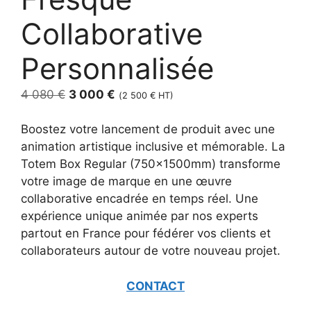
Collaborative
Personnalisée
Le
Le
4 080
€
3 000
€
(
2 500
€
HT)
prix
prix
initial
actuel
Boostez votre lancement de produit avec une
était :
est :
animation artistique inclusive et mémorable. La
4
3
Totem Box Regular (750x1500mm) transforme
080 €.
000 €.
votre image de marque en une œuvre
collaborative encadrée en temps réel. Une
expérience unique animée par nos experts
partout en France pour fédérer vos clients et
collaborateurs autour de votre nouveau projet.
CONTACT