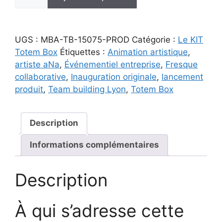
de
Animation
Lancement
UGS :
MBA-TB-15075-PROD
Catégorie :
Le KIT
de
Totem Box
Étiquettes :
Animation artistique
,
Produit
artiste aNa
,
Événementiel entreprise
,
Fresque
Totem
collaborative
,
Inauguration originale
,
lancement
Box
produit
,
Team building Lyon
,
Totem Box
750x1500mm
|
Fresque
Description
Collaborative
Personnalisée
Informations complémentaires
Description
À qui s’adresse cette