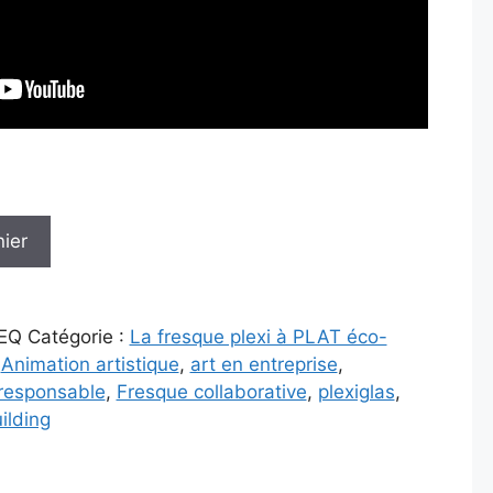
nier
EQ
Catégorie :
La fresque plexi à PLAT éco-
:
Animation artistique
,
art en entreprise
,
responsable
,
Fresque collaborative
,
plexiglas
,
ilding