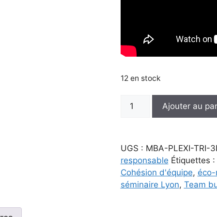
12 en stock
quantité
Ajouter au pa
de
Animation
Fresque
UGS :
MBA-PLEXI-TRI-3
Plexi
responsable
Étiquettes 
Collaborative
Cohésion d'équipe
,
éco-
en
séminaire Lyon
,
Team bu
3
Équipes
|