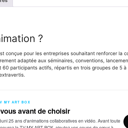
res
Cohésion
et
RSE
nimation ?
t conçue pour les entreprises souhaitant renforcer la c
ièrement adaptée aux séminaires, conventions, lancement
60 participants actifs, répartis en trois groupes de 5 à
extravertis.
TV MY ART BOX
-vous avant de choisir
uni 25 ans d'animations collaboratives en vidéo. Avant toute
courez la TV MY ART BOX, ajoutez vos coups de cœur à