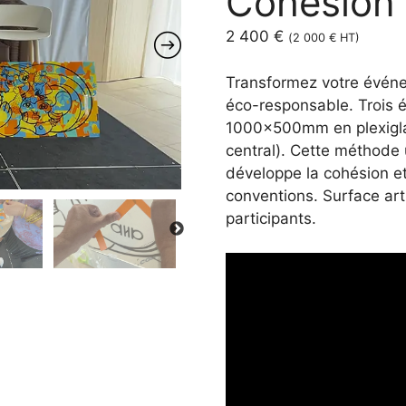
Cohésion 
2 400
€
(
2 000
€
HT)
Transformez votre événem
éco-responsable. Trois 
1000x500mm en plexiglas
central). Cette méthode
développe la cohésion et 
conventions. Surface arti
participants.