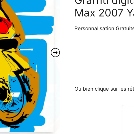
était :
est :
Max 2007 
12 €.
0 €.
Personnalisation Gratui
Ou bien clique sur les 