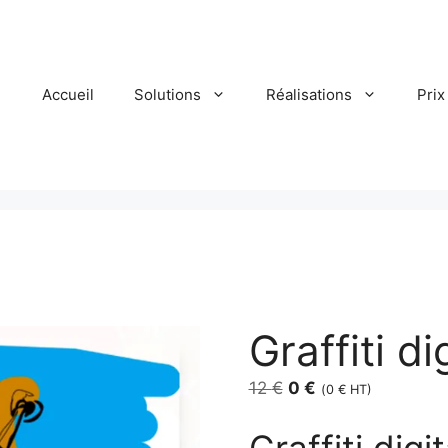
Accueil
Solutions
Réalisations
Prix
Graffiti d
Le
Le
12
€
0
€
(
0
€
HT)
prix
prix
Graffiti dig
initial
actuel