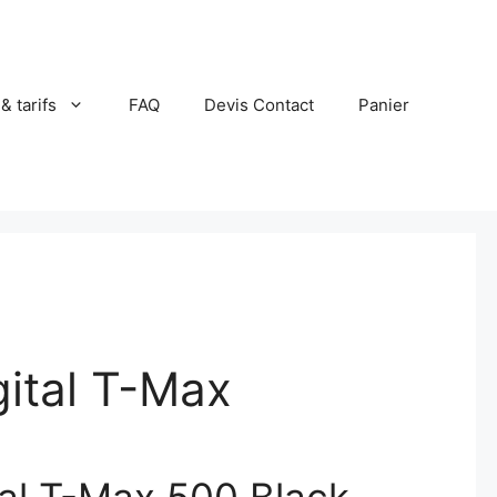
 & tarifs
FAQ
Devis Contact
Panier
igital T-Max
ital T-Max 500 Black