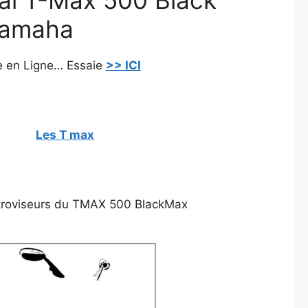
Yamaha
te en Ligne… Essaie
>> ICI
Les T max
rétroviseurs du TMAX 500 BlackMax