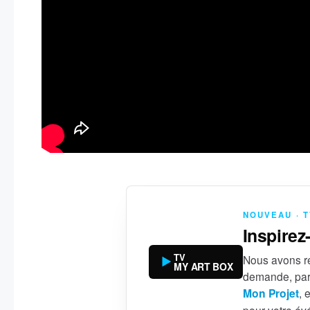
NOUVEAU · 
Inspirez
TV
Nous avons ré
MY ART BOX
demande, par
Mon Projet
, 
pour votre é