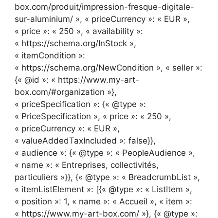
box.com/produit/impression-fresque-digitale-
sur-aluminium/ », « priceCurrency »: « EUR »,
« price »: « 250 », « availability »:
« https://schema.org/InStock »,
« itemCondition »:
« https://schema.org/NewCondition », « seller »:
{« @id »: « https://www.my-art-
box.com/#organization »},
« priceSpecification »: {« @type »:
« PriceSpecification », « price »: « 250 »,
« priceCurrency »: « EUR »,
« valueAddedTaxIncluded »: false}},
« audience »: {« @type »: « PeopleAudience »,
« name »: « Entreprises, collectivités,
particuliers »}}, {« @type »: « BreadcrumbList »,
« itemListElement »: [{« @type »: « ListItem »,
« position »: 1, « name »: « Accueil », « item »:
« https://www.my-art-box.com/ »}, {« @type »: