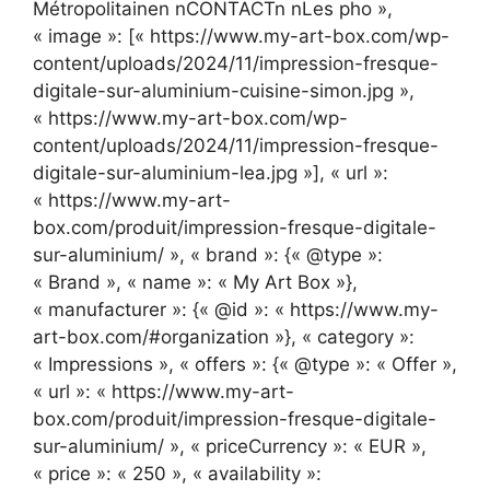
Métropolitainen nCONTACTn nLes pho »,
« image »: [« https://www.my-art-box.com/wp-
content/uploads/2024/11/impression-fresque-
digitale-sur-aluminium-cuisine-simon.jpg »,
« https://www.my-art-box.com/wp-
content/uploads/2024/11/impression-fresque-
digitale-sur-aluminium-lea.jpg »], « url »:
« https://www.my-art-
box.com/produit/impression-fresque-digitale-
sur-aluminium/ », « brand »: {« @type »:
« Brand », « name »: « My Art Box »},
« manufacturer »: {« @id »: « https://www.my-
art-box.com/#organization »}, « category »:
« Impressions », « offers »: {« @type »: « Offer »,
« url »: « https://www.my-art-
box.com/produit/impression-fresque-digitale-
sur-aluminium/ », « priceCurrency »: « EUR »,
« price »: « 250 », « availability »: