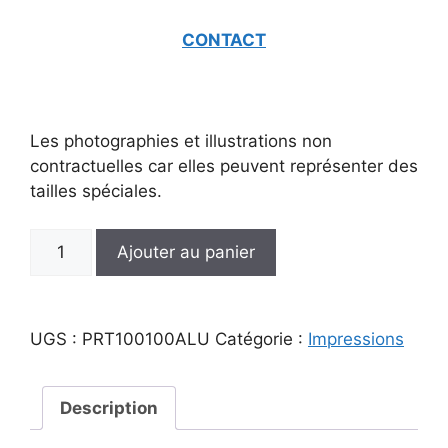
CONTACT
Les photographies et illustrations non
contractuelles car elles peuvent représenter des
tailles spéciales.
quantité
Ajouter au panier
de
Impression
fresque
UGS :
PRT100100ALU
Catégorie :
Impressions
digitale
sur
Aluminium
Description