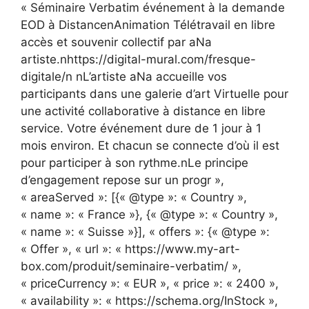
« Séminaire Verbatim événement à la demande
EOD à DistancenAnimation Télétravail en libre
accès et souvenir collectif par aNa
artiste.nhttps://digital-mural.com/fresque-
digitale/n nL’artiste aNa accueille vos
participants dans une galerie d’art Virtuelle pour
une activité collaborative à distance en libre
service. Votre événement dure de 1 jour à 1
mois environ. Et chacun se connecte d’où il est
pour participer à son rythme.nLe principe
d’engagement repose sur un progr »,
« areaServed »: [{« @type »: « Country »,
« name »: « France »}, {« @type »: « Country »,
« name »: « Suisse »}], « offers »: {« @type »:
« Offer », « url »: « https://www.my-art-
box.com/produit/seminaire-verbatim/ »,
« priceCurrency »: « EUR », « price »: « 2400 »,
« availability »: « https://schema.org/InStock »,