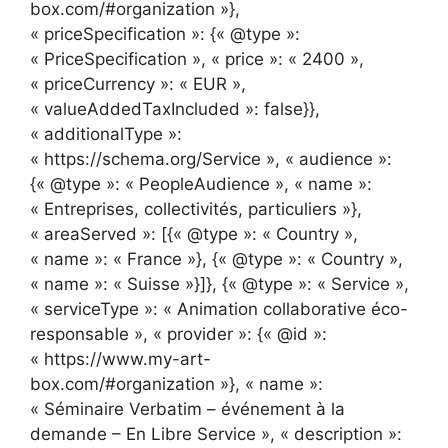
box.com/#organization »},
« priceSpecification »: {« @type »:
« PriceSpecification », « price »: « 2400 »,
« priceCurrency »: « EUR »,
« valueAddedTaxIncluded »: false}},
« additionalType »:
« https://schema.org/Service », « audience »:
{« @type »: « PeopleAudience », « name »:
« Entreprises, collectivités, particuliers »},
« areaServed »: [{« @type »: « Country »,
« name »: « France »}, {« @type »: « Country »,
« name »: « Suisse »}]}, {« @type »: « Service »,
« serviceType »: « Animation collaborative éco-
responsable », « provider »: {« @id »:
« https://www.my-art-
box.com/#organization »}, « name »:
« Séminaire Verbatim – événement à la
demande – En Libre Service », « description »: