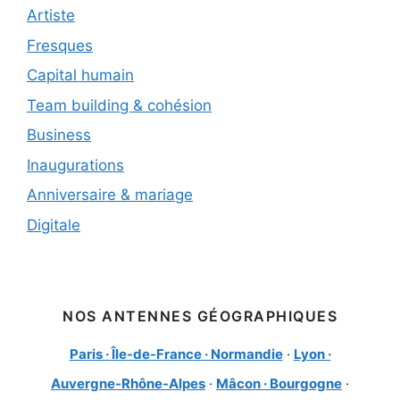
Artiste
Fresques
Capital humain
Team building & cohésion
Business
Inaugurations
Anniversaire & mariage
Digitale
NOS ANTENNES GÉOGRAPHIQUES
Paris · Île-de-France · Normandie
·
Lyon ·
Auvergne-Rhône-Alpes
·
Mâcon · Bourgogne
·