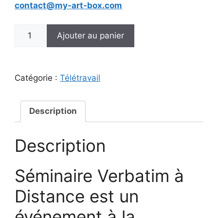
contact@my-art-box.com
quantité
Ajouter au panier
de
Séminaire
Verbatim
Catégorie :
Télétravail
-
événement
à
Description
la
demande
-
Description
En
Libre
Séminaire Verbatim à
Service
Distance est un
événement à la