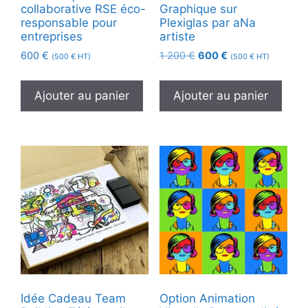
collaborative RSE éco-
Graphique sur
responsable pour
Plexiglas par aNa
entreprises
artiste
Le
Le
600
€
1 200
€
600
€
(
500
€
HT)
(
500
€
HT)
prix
prix
initial
actuel
Ajouter au panier
Ajouter au panier
était :
est :
1
600 €.
200 €.
Idée Cadeau Team
Option Animation