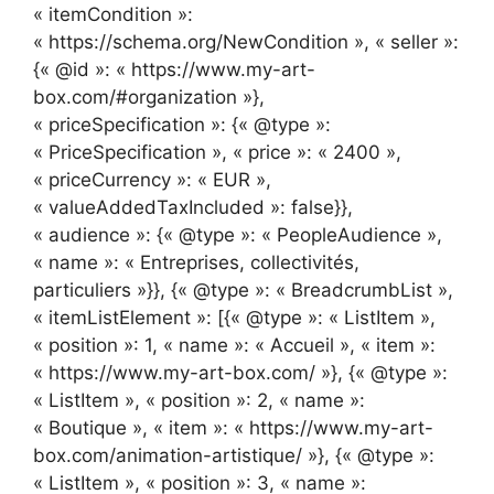
« itemCondition »:
« https://schema.org/NewCondition », « seller »:
{« @id »: « https://www.my-art-
box.com/#organization »},
« priceSpecification »: {« @type »:
« PriceSpecification », « price »: « 2400 »,
« priceCurrency »: « EUR »,
« valueAddedTaxIncluded »: false}},
« audience »: {« @type »: « PeopleAudience »,
« name »: « Entreprises, collectivités,
particuliers »}}, {« @type »: « BreadcrumbList »,
« itemListElement »: [{« @type »: « ListItem »,
« position »: 1, « name »: « Accueil », « item »:
« https://www.my-art-box.com/ »}, {« @type »:
« ListItem », « position »: 2, « name »:
« Boutique », « item »: « https://www.my-art-
box.com/animation-artistique/ »}, {« @type »:
« ListItem », « position »: 3, « name »: