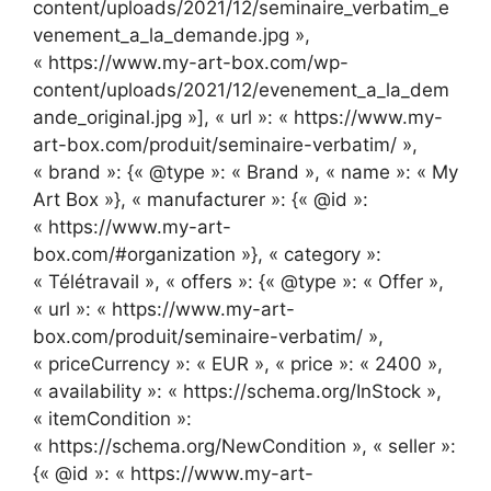
content/uploads/2021/12/seminaire_verbatim_e
venement_a_la_demande.jpg »,
« https://www.my-art-box.com/wp-
content/uploads/2021/12/evenement_a_la_dem
ande_original.jpg »], « url »: « https://www.my-
art-box.com/produit/seminaire-verbatim/ »,
« brand »: {« @type »: « Brand », « name »: « My
Art Box »}, « manufacturer »: {« @id »:
« https://www.my-art-
box.com/#organization »}, « category »:
« Télétravail », « offers »: {« @type »: « Offer »,
« url »: « https://www.my-art-
box.com/produit/seminaire-verbatim/ »,
« priceCurrency »: « EUR », « price »: « 2400 »,
« availability »: « https://schema.org/InStock »,
« itemCondition »:
« https://schema.org/NewCondition », « seller »:
{« @id »: « https://www.my-art-