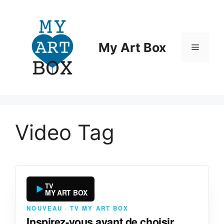
Aller
au
contenu
My Art Box
Menu
Video Tag
TV
MY ART BOX
NOUVEAU · TV MY ART BOX
Inspirez-vous avant de choisir