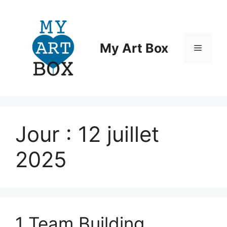
Aller
au
contenu
My Art Box
Menu
Jour :
12 juillet
2025
1 Team Building