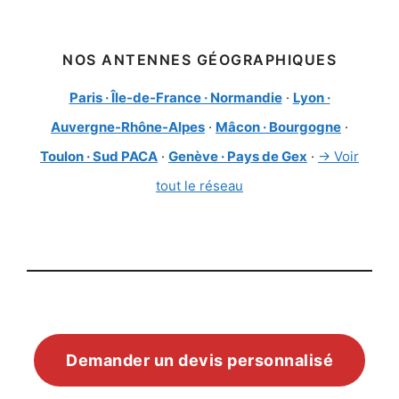
NOS ANTENNES GÉOGRAPHIQUES
Paris · Île-de-France · Normandie
·
Lyon ·
Auvergne-Rhône-Alpes
·
Mâcon · Bourgogne
·
Toulon · Sud PACA
·
Genève · Pays de Gex
·
→ Voir
tout le réseau
Demander un devis personnalisé