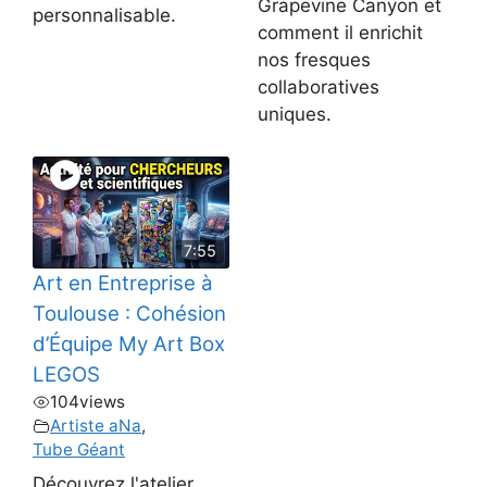
Grapevine Canyon et
personnalisable.
comment il enrichit
nos fresques
collaboratives
uniques.
7:55
Art en Entreprise à
Toulouse : Cohésion
d’Équipe My Art Box
LEGOS
104
views
Artiste aNa
,
Tube Géant
Découvrez l'atelier