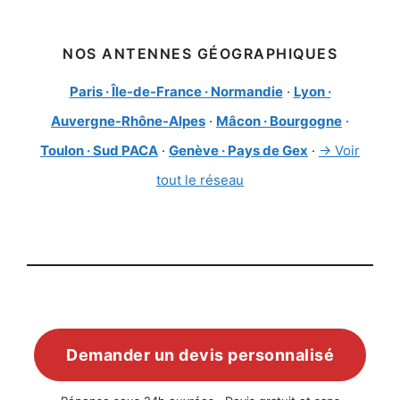
NOS ANTENNES GÉOGRAPHIQUES
Paris · Île-de-France · Normandie
·
Lyon ·
Auvergne-Rhône-Alpes
·
Mâcon · Bourgogne
·
Toulon · Sud PACA
·
Genève · Pays de Gex
·
→ Voir
tout le réseau
Demander un devis personnalisé