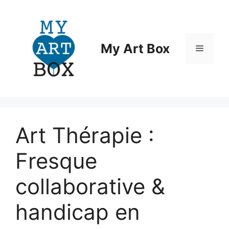
Aller
au
contenu
My Art Box
Menu
Art Thérapie :
Fresque
collaborative &
handicap en