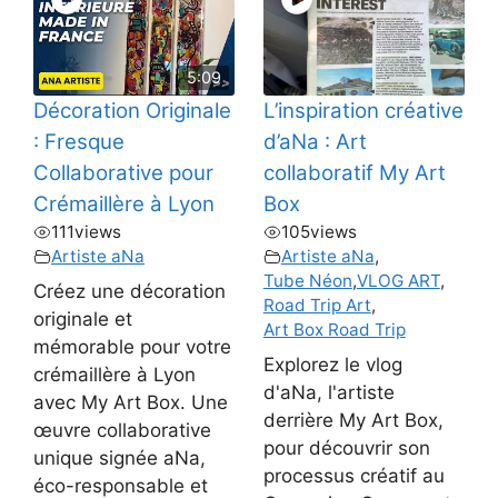
5:09
Décoration Originale
L’inspiration créative
: Fresque
d’aNa : Art
Collaborative pour
collaboratif My Art
Crémaillère à Lyon
Box
111
views
105
views
Artiste aNa
Artiste aNa
,
Tube Néon
,
VLOG ART
,
Créez une décoration
Road Trip Art
,
originale et
Art Box Road Trip
mémorable pour votre
Explorez le vlog
crémaillère à Lyon
d'aNa, l'artiste
avec My Art Box. Une
derrière My Art Box,
œuvre collaborative
pour découvrir son
unique signée aNa,
processus créatif au
éco-responsable et