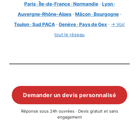
Paris · Île-de-France · Normandie
·
Lyon ·
Auvergne-Rhône-Alpes
·
Mâcon · Bourgogne
·
Toulon · Sud PACA
·
Genève · Pays de Gex
·
→ Voir
tout le réseau
Demander un devis personnalisé
Réponse sous 24h ouvrées · Devis gratuit et sans
engagement