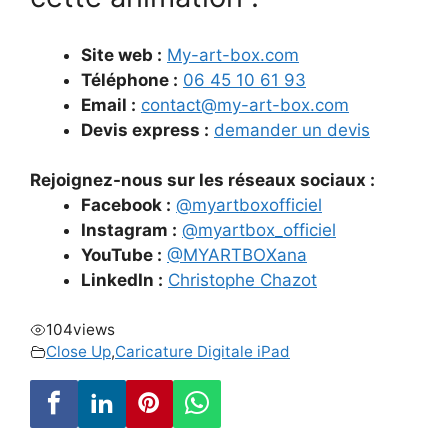
Site web :
My-art-box.com
Téléphone :
06 45 10 61 93
Email :
contact@my-art-box.com
Devis express :
demander un devis
Rejoignez-nous sur les réseaux sociaux :
Facebook :
@myartboxofficiel
Instagram :
@myartbox_officiel
YouTube :
@MYARTBOXana
LinkedIn :
Christophe Chazot
104
views
Close Up
,
Caricature Digitale iPad