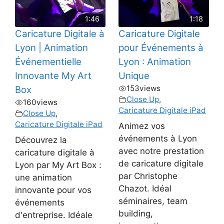
1:46
1:18
Caricature Digitale à
Caricature Digitale
Lyon | Animation
pour Événements à
Événementielle
Lyon : Animation
Innovante My Art
Unique
153
views
Box
Close Up
,
160
views
Caricature Digitale iPad
Close Up
,
Caricature Digitale iPad
Animez vos
événements à Lyon
Découvrez la
avec notre prestation
caricature digitale à
de caricature digitale
Lyon par My Art Box :
par Christophe
une animation
Chazot. Idéal
innovante pour vos
séminaires, team
événements
building,
d'entreprise. Idéale