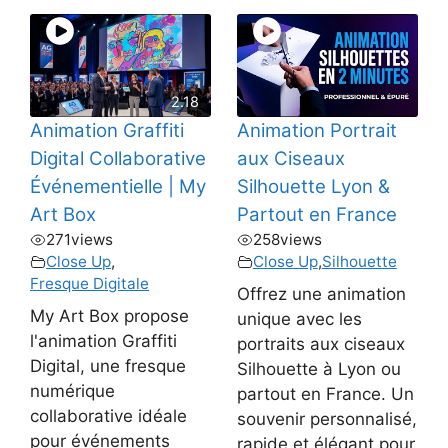
2.18
Animation Graffiti
Animation Portrait
Digital Collaborative
aux Ciseaux
Événementielle | My
Silhouette Lyon &
Art Box
Partout en France
271
views
258
views
Close Up
,
Close Up
,
Silhouette
Fresque Digitale
Offrez une animation
My Art Box propose
unique avec les
l'animation Graffiti
portraits aux ciseaux
Digital, une fresque
Silhouette à Lyon ou
numérique
partout en France. Un
collaborative idéale
souvenir personnalisé,
pour événements
rapide et élégant pour