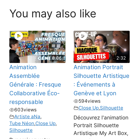
You may also like
8:06
2:32
Animation
Animation Portrait
Assemblée
Silhouette Artistique
Générale : Fresque
: Événements à
Collaborative Éco-
Genève et Lyon
594
views
responsable
Close Up
,
Silhouette
603
views
Artiste aNa
,
Découvrez l'animation
Tube Néon
,
Close Up
,
Portrait Silhouette
Silhouette
Artistique My Art Box,