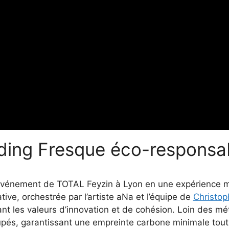
lding Fresque éco-responsa
vénement de TOTAL Feyzin à Lyon en une expérience m
ive, orchestrée par l’artiste aNa et l’équipe de
Christop
tant les valeurs d’innovation et de cohésion. Loin des mé
pés, garantissant une empreinte carbone minimale tout en