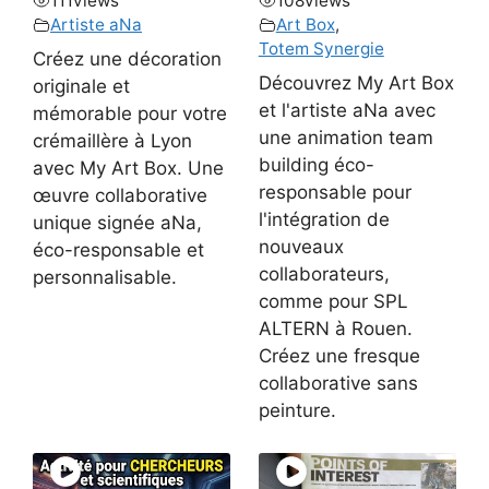
111
views
108
views
Artiste aNa
Art Box
,
Totem Synergie
Créez une décoration
Découvrez My Art Box
originale et
et l'artiste aNa avec
mémorable pour votre
une animation team
crémaillère à Lyon
building éco-
avec My Art Box. Une
responsable pour
œuvre collaborative
l'intégration de
unique signée aNa,
nouveaux
éco-responsable et
collaborateurs,
personnalisable.
comme pour SPL
ALTERN à Rouen.
Créez une fresque
collaborative sans
peinture.