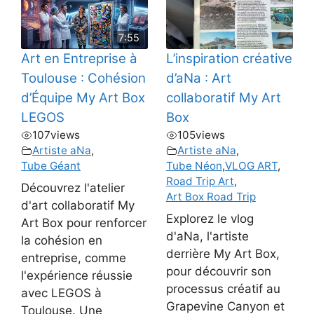
7:55
Art en Entreprise à
L’inspiration créative
Toulouse : Cohésion
d’aNa : Art
d’Équipe My Art Box
collaboratif My Art
LEGOS
Box
107
views
105
views
Artiste aNa
,
Artiste aNa
,
Tube Géant
Tube Néon
,
VLOG ART
,
Road Trip Art
,
Découvrez l'atelier
Art Box Road Trip
d'art collaboratif My
Explorez le vlog
Art Box pour renforcer
d'aNa, l'artiste
la cohésion en
derrière My Art Box,
entreprise, comme
pour découvrir son
l'expérience réussie
processus créatif au
avec LEGOS à
Grapevine Canyon et
Toulouse. Une