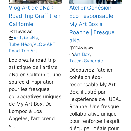
Vlog Art de aNa :
Atelier Cohésion
Road Trip Graffiti en
Éco-responsable
Californie
My Art Box à
115
views
Roanne | Fresque
Artiste aNa
,
aNa
Tube Néon
,
VLOG ART
,
114
views
Road Trip Art
Art Box
,
Explorez le road trip
Totem Synergie
artistique de l'artiste
Découvrez l'atelier
aNa en Californie, une
cohésion éco-
source d'inspiration
responsable My Art
pour les fresques
Box, illustré par
collaboratives uniques
l'expérience de l'UEAJ
de My Art Box. De
Roanne. Une fresque
Lompoc à Los
collaborative unique
Angeles, l'art prend
pour renforcer l'esprit
vie.
d'équipe, idéale pour