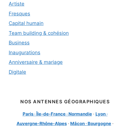
Artiste
Fresques
Capital humain
Team building & cohésion
Business
Inaugurations
Anniversaire & mariage
Digitale
NOS ANTENNES GÉOGRAPHIQUES
Paris · Île-de-France · Normandie
·
Lyon ·
Auvergne-Rhône-Alpes
·
Mâcon · Bourgogne
·