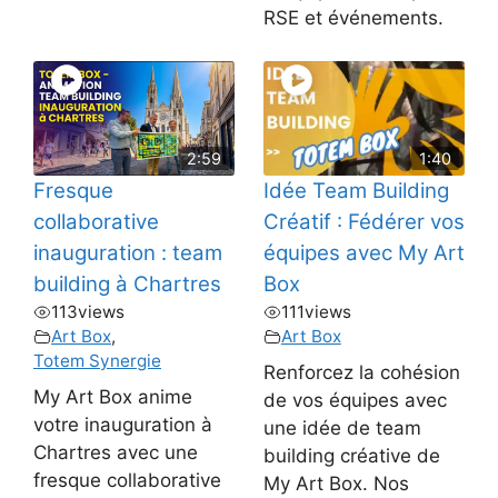
RSE et événements.
2:59
1:40
Fresque
Idée Team Building
collaborative
Créatif : Fédérer vos
inauguration : team
équipes avec My Art
building à Chartres
Box
113
views
111
views
Art Box
,
Art Box
Totem Synergie
Renforcez la cohésion
My Art Box anime
de vos équipes avec
votre inauguration à
une idée de team
Chartres avec une
building créative de
fresque collaborative
My Art Box. Nos