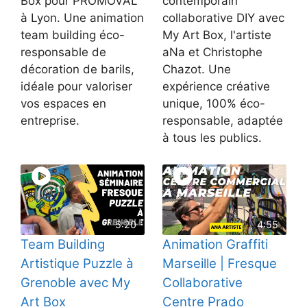
Box pour PROMOVAL
contemporain
à Lyon. Une animation
collaborative DIY avec
team building éco-
My Art Box, l'artiste
responsable de
aNa et Christophe
décoration de barils,
Chazot. Une
idéale pour valoriser
expérience créative
vos espaces en
unique, 100% éco-
entreprise.
responsable, adaptée
à tous les publics.
5:20
4:55
Team Building
Animation Graffiti
Artistique Puzzle à
Marseille | Fresque
Grenoble avec My
Collaborative
Art Box
Centre Prado