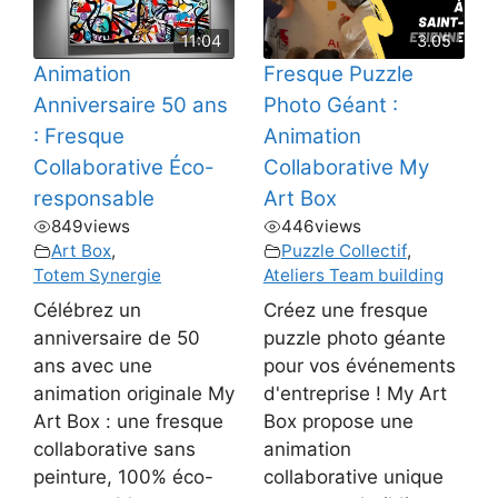
11:04
3.05
Animation
Fresque Puzzle
Anniversaire 50 ans
Photo Géant :
: Fresque
Animation
Collaborative Éco-
Collaborative My
responsable
Art Box
849
views
446
views
Art Box
,
Puzzle Collectif
,
Totem Synergie
Ateliers Team building
Célébrez un
Créez une fresque
anniversaire de 50
puzzle photo géante
ans avec une
pour vos événements
animation originale My
d'entreprise ! My Art
Art Box : une fresque
Box propose une
collaborative sans
animation
peinture, 100% éco-
collaborative unique