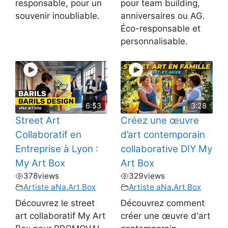
responsable, pour un
pour team building,
souvenir inoubliable.
anniversaires ou AG.
Éco-responsable et
personnalisable.
6:53
3:28
Street Art
Créez une œuvre
Collaboratif en
d’art contemporain
Entreprise à Lyon :
collaborative DIY My
My Art Box
Art Box
378
views
329
views
Artiste aNa
,
Art Box
Artiste aNa
,
Art Box
Découvrez le street
Découvrez comment
art collaboratif My Art
créer une œuvre d'art