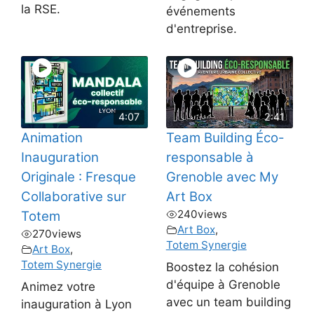
la RSE.
événements
d'entreprise.
4:07
2:41
Animation
Team Building Éco-
Inauguration
responsable à
Originale : Fresque
Grenoble avec My
Collaborative sur
Art Box
240
views
Totem
Art Box
,
270
views
Totem Synergie
Art Box
,
Totem Synergie
Boostez la cohésion
d'équipe à Grenoble
Animez votre
avec un team building
inauguration à Lyon