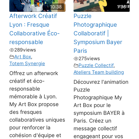
10:38
1:36
Afterwork Créatif
Puzzle
Lyon : Fresque
Photographique
Collaborative Éco-
Collaboratif |
responsable
Symposium Bayer
289
views
Paris
Art Box
,
275
views
Totem Synergie
Puzzle Collectif
,
Ateliers Team building
Offrez un afterwork
créatif et éco-
Découvrez l'animation
responsable
Puzzle
mémorable à Lyon.
Photographique My
My Art Box propose
Art Box pour le
des fresques
symposium BAYER à
collaboratives uniques
Paris. Créez un
pour renforcer la
message collectif
cohésion d'équipe et
engageant pour vos