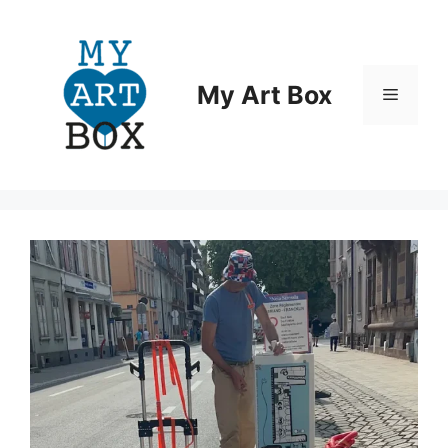
Aller
au
contenu
My Art Box
Menu