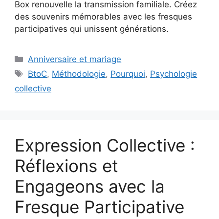
Box renouvelle la transmission familiale. Créez
des souvenirs mémorables avec les fresques
participatives qui unissent générations.
Catégories
Anniversaire et mariage
Étiquettes
BtoC
,
Méthodologie
,
Pourquoi
,
Psychologie
collective
Expression Collective :
Réflexions et
Engageons avec la
Fresque Participative