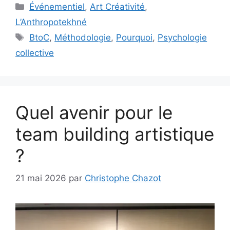
Catégories
Événementiel
,
Art Créativité
,
L’Anthropotekhné
Étiquettes
BtoC
,
Méthodologie
,
Pourquoi
,
Psychologie
collective
Quel avenir pour le
team building artistique
?
21 mai 2026
par
Christophe Chazot