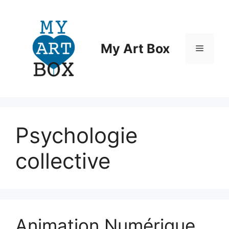
Aller
au
contenu
My Art Box
Menu
Psychologie
collective
Animation Numérique