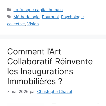
Catégories
La fresque capital humain
Étiquettes
Méthodologie
,
Pourquoi
,
Psychologie
collective
,
Vision
Comment l’Art
Collaboratif Réinvente
les Inaugurations
Immobilières ?
7 mai 2026
par
Christophe Chazot