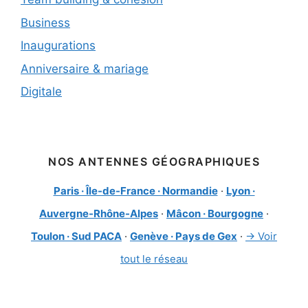
Business
Inaugurations
Anniversaire & mariage
Digitale
NOS ANTENNES GÉOGRAPHIQUES
Paris · Île-de-France · Normandie
·
Lyon ·
Auvergne-Rhône-Alpes
·
Mâcon · Bourgogne
·
Toulon · Sud PACA
·
Genève · Pays de Gex
·
→ Voir
tout le réseau