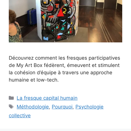
Découvrez comment les fresques participatives
de My Art Box fédèrent, émeuvent et stimulent
la cohésion d’équipe à travers une approche
humaine et low-tech.
Catégories
La fresque capital humain
Étiquettes
Méthodologie
,
Pourquoi
,
Psychologie
collective