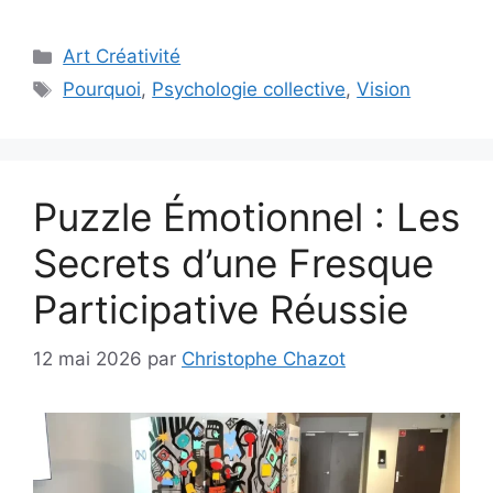
Catégories
Art Créativité
Étiquettes
Pourquoi
,
Psychologie collective
,
Vision
Puzzle Émotionnel : Les
Secrets d’une Fresque
Participative Réussie
12 mai 2026
par
Christophe Chazot