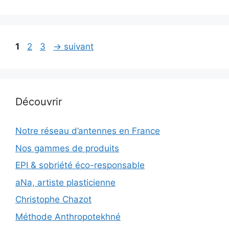
Page
Page
Page
1
2
3
→
suivant
Découvrir
Notre réseau d’antennes en France
Nos gammes de produits
EPI & sobriété éco-responsable
aNa, artiste plasticienne
Christophe Chazot
Méthode Anthropotekhné