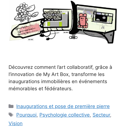
Découvrez comment l’art collaboratif, grâce à
l’innovation de My Art Box, transforme les
inaugurations immobilières en événements
mémorables et fédérateurs.
Catégories
Inaugurations et pose de première pierre
Étiquettes
Pourquoi
,
Psychologie collective
,
Secteur
,
Vision