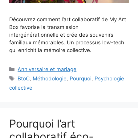
Découvrez comment l’art collaboratif de My Art
Box favorise la transmission
intergénérationnelle et crée des souvenirs
familiaux mémorables. Un processus low-tech
qui enrichit la mémoire collective.
Catégories
Anniversaire et mariage
Étiquettes
BtoC
,
Méthodologie
,
Pourquoi
,
Psychologie
collective
Pourquoi l’art
collaboratif éco-