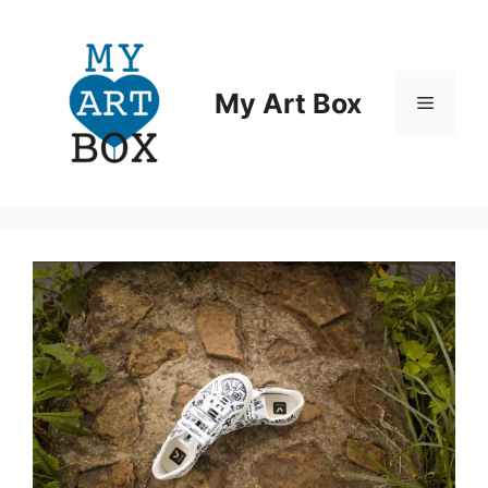
Aller
au
contenu
My Art Box
Menu