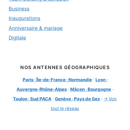
Business
Inaugurations
Anniversaire & mariage
Digitale
NOS ANTENNES GÉOGRAPHIQUES
Paris · Île-de-France · Normandie
·
Lyon ·
Auvergne-Rhône-Alpes
·
Mâcon · Bourgogne
·
Toulon · Sud PACA
·
Genève · Pays de Gex
·
→ Voir
tout le réseau