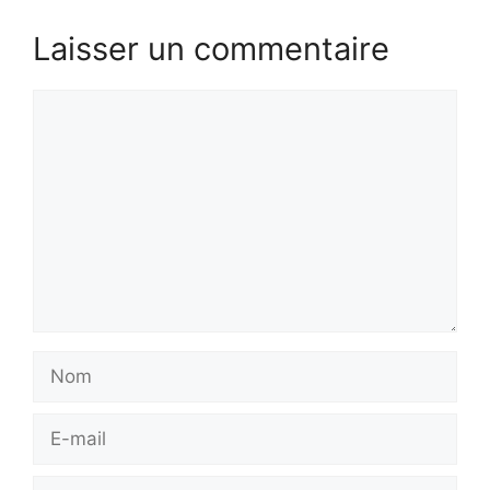
Laisser un commentaire
Commentaire
Nom
E-
mail
Site