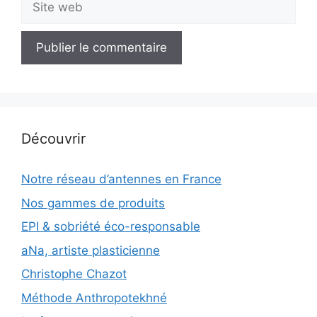
web
Découvrir
Notre réseau d’antennes en France
Nos gammes de produits
EPI & sobriété éco-responsable
aNa, artiste plasticienne
Christophe Chazot
Méthode Anthropotekhné