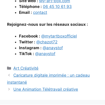
Site web :
My-art-box.com
Téléphone :
06 45 10 61 93
Email :
contact
Rejoignez-nous sur les réseaux sociaux :
Facebook :
@mytartboxofficiel
Twitter :
@chazot72
Instagram :
@anaystof
TikTok :
@anaystof
Catégories
Art Créativité
Caricature digitale imprimée : un cadeau
instantané
Une Animation Télétravail créative