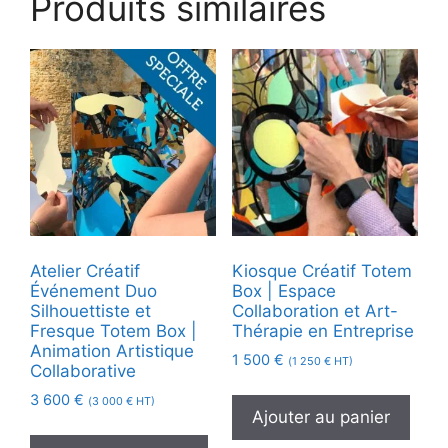
Produits similaires
Atelier Créatif
Kiosque Créatif Totem
Événement Duo
Box | Espace
Silhouettiste et
Collaboration et Art-
Fresque Totem Box |
Thérapie en Entreprise
Animation Artistique
1 500
€
(
1 250
€
HT)
Collaborative
3 600
€
(
3 000
€
HT)
Ajouter au panier