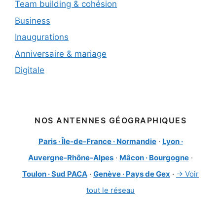
Team building & cohésion
Business
Inaugurations
Anniversaire & mariage
Digitale
NOS ANTENNES GÉOGRAPHIQUES
Paris · Île-de-France · Normandie
·
Lyon ·
Auvergne-Rhône-Alpes
·
Mâcon · Bourgogne
·
Toulon · Sud PACA
·
Genève · Pays de Gex
·
→ Voir
tout le réseau