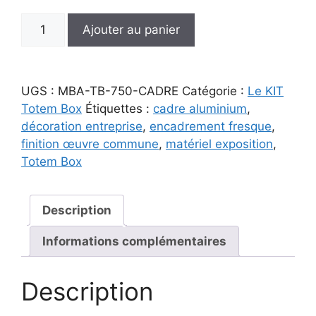
quantité
Ajouter au panier
de
Cadre
aluminium
UGS :
MBA-TB-750-CADRE
Catégorie :
Le KIT
750x1500mm
Totem Box
Étiquettes :
cadre aluminium
,
pour
décoration entreprise
,
encadrement fresque
,
Fresque
finition œuvre commune
,
matériel exposition
,
Totem
Totem Box
Box
Regular
|
Description
Finition
et
Informations complémentaires
Exposition
Description