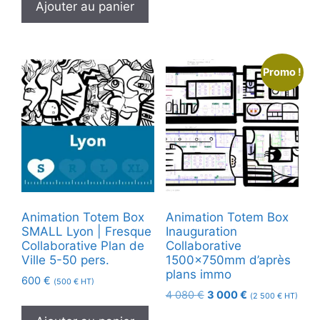
Ajouter au panier
Promo !
Animation Totem Box
Animation Totem Box
SMALL Lyon | Fresque
Inauguration
Collaborative Plan de
Collaborative
Ville 5-50 pers.
1500x750mm d’après
plans immo
600
€
(
500
€
HT)
Le
Le
4 080
€
3 000
€
(
2 500
€
HT)
prix
prix