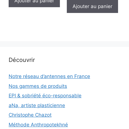
Ajouter au panier
initial
actuel
Ajouter au panier
était :
est :
4
3
080 €.
000 €.
Découvrir
Notre réseau d’antennes en France
Nos gammes de produits
EPI & sobriété éco-responsable
aNa, artiste plasticienne
Christophe Chazot
Méthode Anthropotekhné