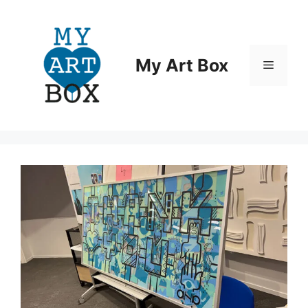
Aller
au
contenu
My Art Box
Menu