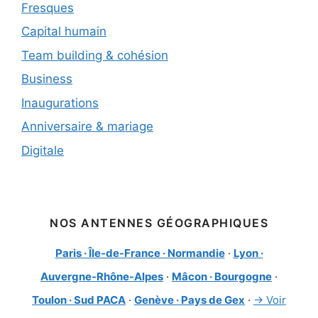
Fresques
Capital humain
Team building & cohésion
Business
Inaugurations
Anniversaire & mariage
Digitale
NOS ANTENNES GÉOGRAPHIQUES
Paris · Île-de-France · Normandie
·
Lyon ·
Auvergne-Rhône-Alpes
·
Mâcon · Bourgogne
·
Toulon · Sud PACA
·
Genève · Pays de Gex
·
→ Voir