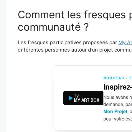
Comment les fresques pa
communauté ?
Les fresques participatives proposées par
My Ar
différentes personnes autour d’un projet commun, 
NOUVEAU · 
Inspirez
TV
Nous avons ré
MY ART BOX
demande, par
Mon Projet
, 
pour votre é